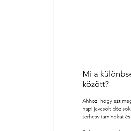
Mi a különbs
között? 
Ahhoz, hogy ezt meg 
napi javasolt dóziso
terhesvitaminokat és