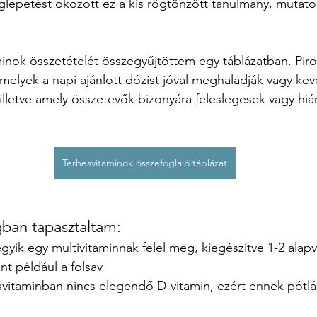
lepetést okozott ez a kis rögtönzött tanulmány, mutato
minok összetételét összegyűjtöttem
egy táblázatban.
 Pir
melyek a napi ajánlott dózist jóval meghaladják vagy ke
 illetve amely összetevők bizonyára feleslegesek vagy hi
Terhesvitaminok összefoglaló táblázat
gban tapasztaltam: 
yik egy multivitaminnak felel meg, kiegészítve 1-2 alap
nt például a folsav
vitaminban nincs elegendő D-vitamin, ezért ennek pótlás