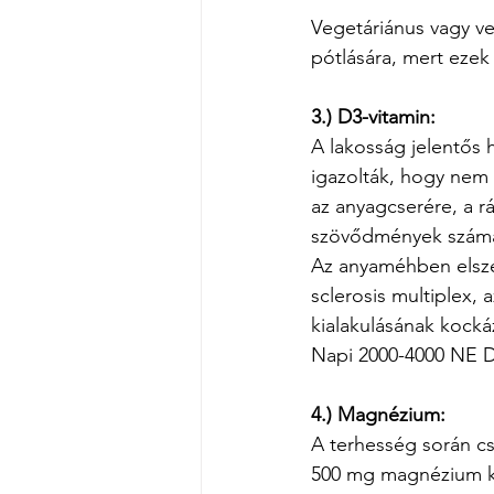
Vegetáriánus vagy ve
pótlására, mert eze
3.) D3-vitamin:
A lakosság jelentős 
igazolták, hogy nem 
az anyagcserére, a r
szövődmények száma i
Az anyaméhben elszen
sclerosis multiplex, 
kialakulásának kocká
Napi 2000-4000 NE D-
4.) Magnézium:
A terhesség során cs
500 mg magnézium kép