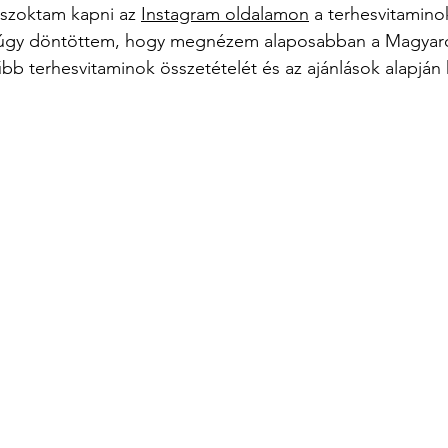
szoktam kapni az 
Instagram oldalamon
 a terhesvitamino
t úgy döntöttem, hogy megnézem alaposabban a Magyar
b terhesvitaminok összetételét és az ajánlások alapján k