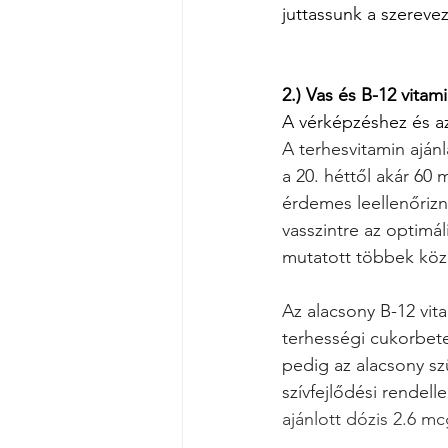
juttassunk a szereve
2.) Vas és B-12 vitami
A vérképzéshez és az
A terhesvitamin aján
a 20. héttől akár 60 
érdemes leellenőrizn
vasszintre az optimá
mutatott többek közöt
Az alacsony B-12 vit
terhességi cukorbete
pedig az alacsony szü
szívfejlődési rendel
ajánlott dózis 2.6 m