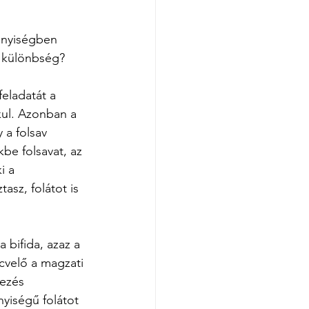
nnyiségben 
a különbség?
feladatát a 
kul. Azonban a 
a folsav 
kbe folsavat, az 
i a 
sz, folátot is 
ncvelő a magzati 
ezés 
yiségű folátot 