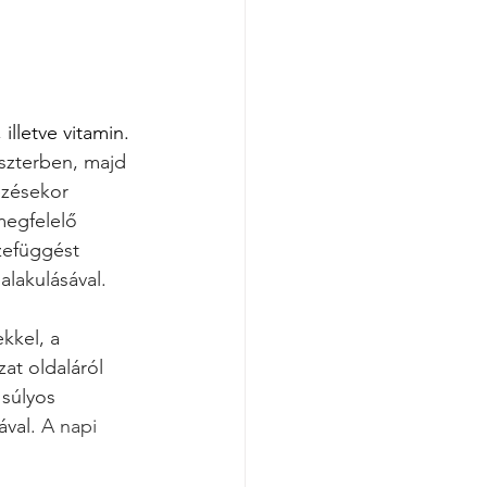
lletve vitamin. 
eszterben, majd 
ezésekor 
megfelelő 
zefüggést 
alakulásával. 
kkel, a 
at oldaláról 
 súlyos 
ával.
 A napi 