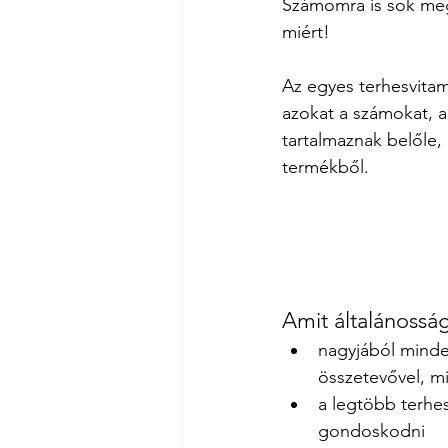
Számomra is sok meg
miért!
Az egyes terhesvita
azokat a számokat, a
tartalmaznak belőle,
termékből. 
Amit általánossá
nagyjából mindeg
összetevővel, mi
a legtöbb terhes
gondoskodni