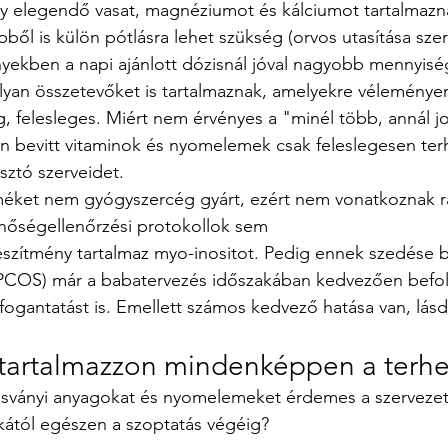
y elegendő vasat, magnéziumot és kálciumot tartalmazn
ből is külön pótlásra lehet szükség (orvos utasítása szer
yekben a napi ajánlott dózisnál jóval nagyobb mennyisé
olyan összetevőket is tartalmaznak, amelyekre véleményem
 felesleges. Miért nem érvényes a "minél több, annál jo
n bevitt vitaminok és nyomelemek csak feleslegesen terh
sztó szerveidet. 
éket nem gyógyszercég gyárt, ezért nem vonatkoznak rá
nőségellenőrzési protokollok sem
szítmény tartalmaz myo-inositot. Pedig ennek szedése b
 PCOS) már a babatervezés időszakában kedvezően befoly
 fogantatást is. Emellett számos kedvező hatása van, lás
 tartalmazzon mindenképpen a terhe
ásványi anyagokat és nyomelemeket érdemes a szervezetü
kától egészen a szoptatás végéig?