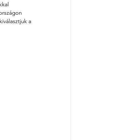
kkal 
országon 
iválasztjuk a 