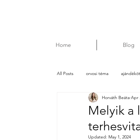
Home
Blog
All Posts
orvosi téma
ajándéköt
Horváth Beáta
Apr 
Melyik a 
terhesvit
Updated:
May 1, 2024