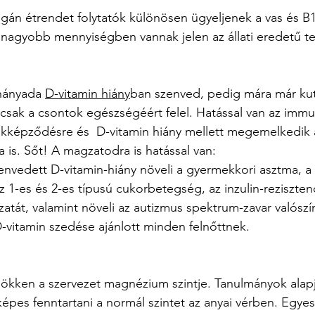
gán étrendet folytatók különösen ügyeljenek a vas és B1
k nagyobb mennyiségben vannak jelen az állati eredetű 
hányada 
D-vitamin hiány
ban szenved, pedig mára már ku
csak a csontok egészségéért felel.
Hatással van az immu
ákképződésre és  D-vitamin hiány mellett megemelkedik a
s. Sőt! A magzatodra is hatással van:
vedett D-vitamin-hiány növeli a gyermekkori asztma, a s
az 1-es és 2-es típusú cukorbetegség, az inzulin-reziszten
zatát, valamint növeli az autizmus spektrum-zavar valószí
vitamin szedése ajánlott minden felnőttnek.
ökken a szervezet magnézium szintje. Tanulmányok alapj
es fenntartani a normál szintet az anyai vérben. Egyes