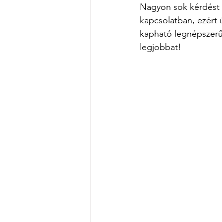
Nagyon sok kérdést 
kapcsolatban, ezér
kapható legnépszerűb
legjobbat!