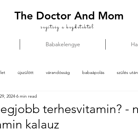
The Doctor And Mom
segítség a kezdetektől
Babakelengye
Ha
let
újszülött
várandósság
babaápolás
szülés után
29, 2024
6 min read
legjobb terhesvitamin? - 
amin kalauz