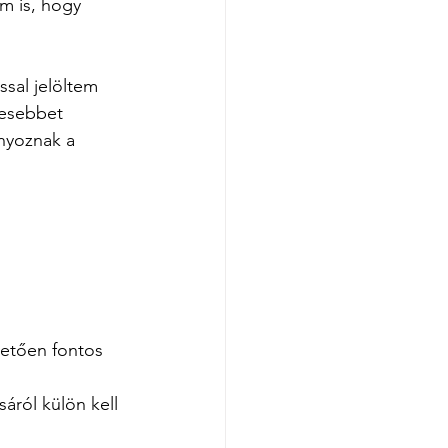
m is, hogy 
ossal jelöltem 
vesebbet 
ányoznak a 
vetően fontos 
áról külön kell 