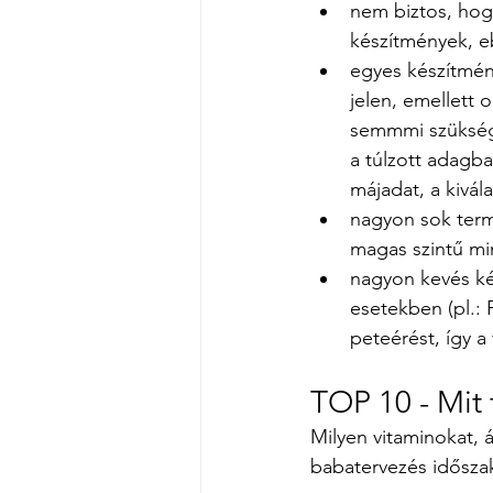
nem biztos, hog
készítmények, eb
egyes készítmén
jelen, emellett 
semmmi szükség,
a túlzott adagba
májadat, a kivála
nagyon sok term
magas szintű mi
nagyon kevés ké
esetekben (pl.:
peteérést, így a
TOP 10 - Mit
Milyen vitaminokat, 
babatervezés idősza