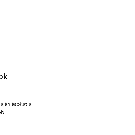
ok 
ajánlásokat a 
bb 