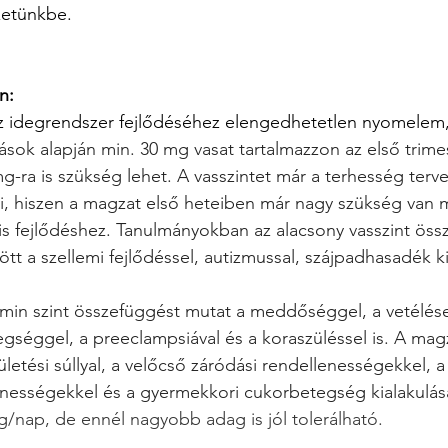
zetünkbe.
n:
 idegrendszer fejlődéséhez elengedhetetlen nyomelem, i
lások alapján min. 30 mg vasat tartalmazzon az első trim
mg-ra is szükség lehet. A vasszintet már a terhesség terv
i, hiszen a magzat első heteiben már nagy szükség van 
lis fejlődéshez. Tanulmányokban az alacsony vasszint öss
t a szellemi fejlődéssel, autizmussal, szájpadhasadék ki
amin szint összefüggést mutat a meddőséggel, a vetélése
gséggel, a preeclampsiával és a koraszüléssel is. A magz
letési súllyal, a velőcső záródási rendellenességekkel, a
lenességekkel és a gyermekkori cukorbetegség kialakulás
cg/nap, de ennél nagyobb adag is jól tolerálható.