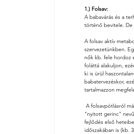
1.) Folsav: 
A babavárás és a ter
történő bevitele. De
A folsav aktív metabo
szervezetünkben. Egy
nők kb. fele hordoz
foláttá alakuljon, ez
ki is ürül haszontala
babatervezéskor, ezé
tartalmazzon megfel
 A folsavpótlásról mára már bebizonyosodott, hogy képes csökkenteni a spina bifida, azaz a 
"nyitott gerinc" nevű
fejlődés első heteib
időszakában is (kb. 