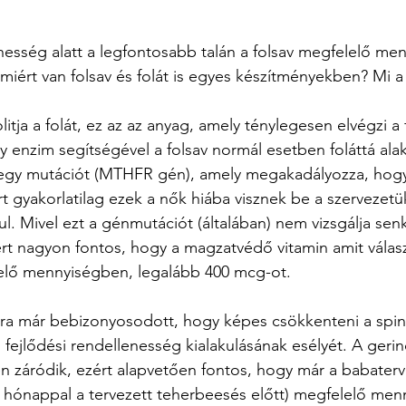
hesség alatt a legfontosabb talán a folsav megfelelő me
 miért van folsav és folát is egyes készítményekben? Mi 
litja a folát, ez az az anyag, amely ténylegesen elvégzi a 
 enzim segítségével a folsav normál esetben foláttá ala
 egy mutációt (MTHFR gén), amely megakadályozza, hogy 
ért gyakorlatilag ezek a nők hiába visznek be a szervezetü
nul. Mivel ezt a génmutációt (általában) nem vizsgálja senk
rt nagyon fontos, hogy a magzatvédő vitamin amit választa
elő mennyiségben, legalább 400 mcg-ot.
 fejlődési rendellenesség kialakulásának esélyét. A geri
en záródik, ezért alapvetően fontos, hogy már a babaterv
3 hónappal a tervezett teherbeesés előtt) megfelelő menn