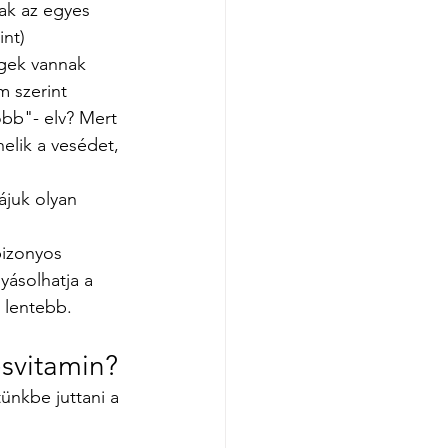
ak az egyes 
int)
gek vannak 
 szerint 
bb"- elv? Mert 
elik a vesédet, 
juk olyan 
izonyos 
ásolhatja a 
d lentebb.
svitamin?
nkbe juttani a 