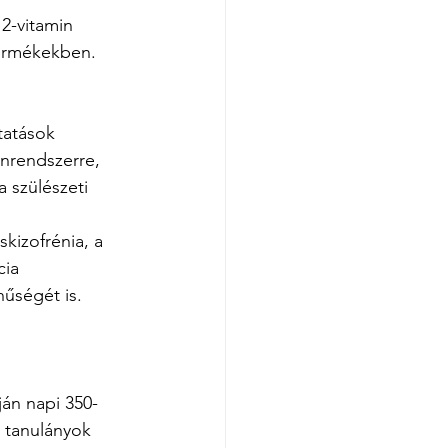
2-vitamin 
termékekben.
tatások 
nrendszerre, 
 szülészeti 
kizofrénia, a 
cia 
nűségét is.
án napi 350-
 tanulányok 